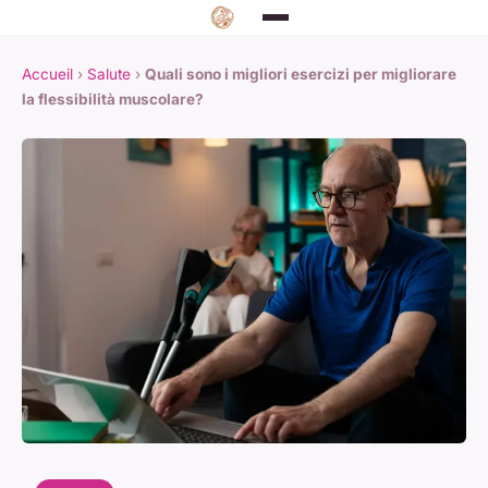
Accueil
›
Salute
›
Quali sono i migliori esercizi per migliorare
la flessibilità muscolare?