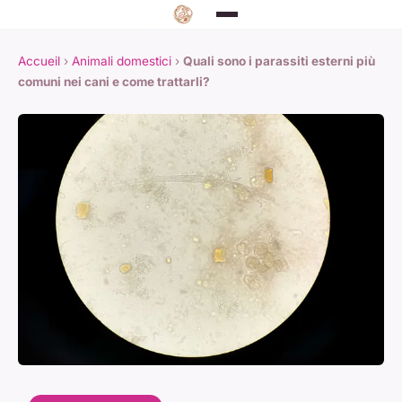
Accueil
›
Animali domestici
›
Quali sono i parassiti esterni più
comuni nei cani e come trattarli?